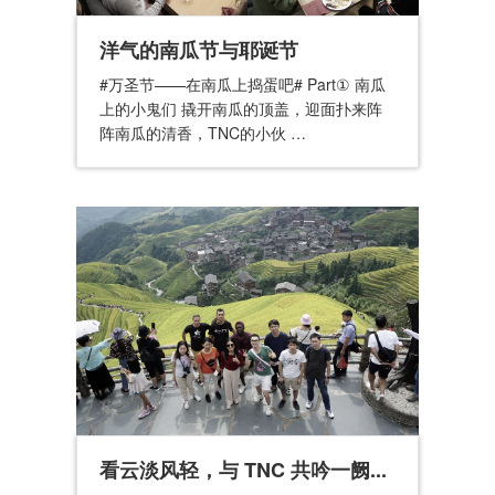
洋气的南瓜节与耶诞节
#万圣节——在南瓜上捣蛋吧# Part① 南瓜
上的小鬼们 撬开南瓜的顶盖，迎面扑来阵
阵南瓜的清香，TNC的小伙 …
看云淡风轻，与 TNC 共吟一阙...