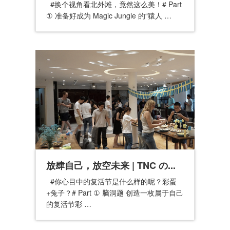
#换个视角看北外滩，竟然这么美！# Part
① 准备好成为 Magic Jungle 的“猿人 …
放肆自己，放空未来 | TNC の...
#你心目中的复活节是什么样的呢？彩蛋
+兔子？# Part ① 脑洞题 创造一枚属于自己
的复活节彩 …